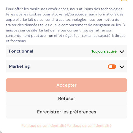
l’indépendance était le terrain de jeu idéal. Très vite,
j’ai compris qu’
être freelance ce n’est pas juste
Pour offrir les meilleures expériences, nous utilisons des technologies
effectuer des missions
: c’est maîtriser son statut,
telles que les cookies pour stocker et/ou accéder aux informations des
appareils. Le fait de consentir à ces technologies nous permettra de
tarifer avec justesse et structurer une activité qui
traiter des données telles que le comportement de navigation ou les ID
tient la route.
uniques sur ce site. Le fait de ne pas consentir ou de retirer son
consentement peut avoir un effet négatif sur certaines caractéristiques
Les aspects administratifs et organisationnels du
et fonctions.
freelancing ? Même pas peur. Je m’y suis reformée,
Fonctionnel
Toujours activé
j’en ai fait ma deuxième boîte et
j’accompagne
désormais + de 200 freelances par an
qui ont tous
Marketing
un point commun : l’envie de bien faire et d’être
Market
plus serein.
Accepter
Ce qu’on vient chercher chez moi ? De l’exigence
(pas mal), de l’énergie (beaucoup), et une capacité à
Refuser
rendre compréhensible la jungle d’acronymes qui
peuple l’univers entrepreneurial.
Enregistrer les préférences
←
→
La TVA et le calcul du TJM, c’est mon stand-up
Politique de confidentialité
Politique de confidentialité
comedy à moi.