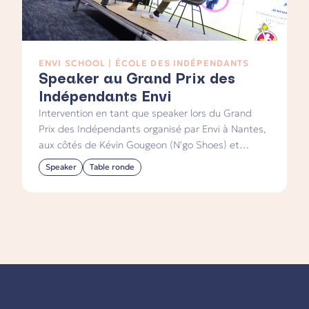
ENVI SCHOOL | ÉCOLE DES INDÉPENDANTS
Speaker au Grand Prix des
Indépendants Envi
Intervention en tant que speaker lors du Grand
Prix des Indépendants organisé par Envi à Nantes,
aux côtés de Kévin Gougeon (N'go Shoes) et
Jérôme Cuny (La Cave Parallèle). Une table ronde
Speaker
Table ronde
à trois voix autour de la vente, devant 150
indépendants.