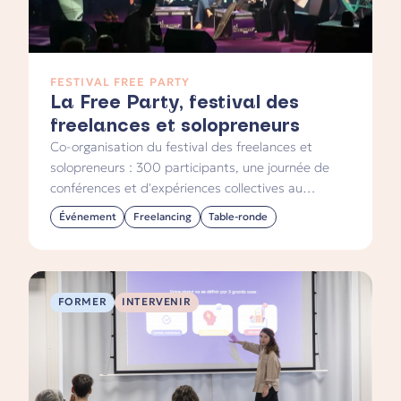
FESTIVAL FREE PARTY
La Free Party, festival des
freelances et solopreneurs
Co-organisation du festival des freelances et
solopreneurs : 300 participants, une journée de
conférences et d'expériences collectives au
Warehouse à Nantes, et l'animation de la table
Événement
Freelancing
Table-ronde
ronde Liberté financière.
FORMER
INTERVENIR