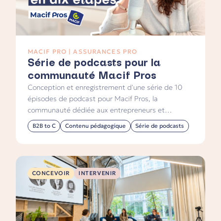
MACIF PRO | ASSURANCES PRO
Série de podcasts pour la
communauté Macif Pros
Conception et enregistrement d'une série de 10
épisodes de podcast pour Macif Pros, la
communauté dédiée aux entrepreneurs et
indépendants de la Macif. Un contenu
B2B to C
Contenu pédagogique
Série de podcasts
pédagogique structuré autour des étapes clés de
la vie freelance, diffusé sur le site macif.fr.
CONCEVOIR
INTERVENIR