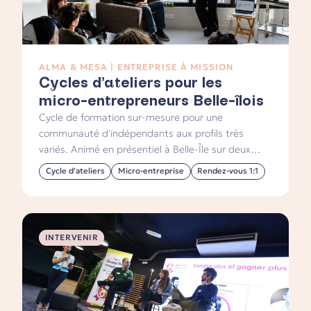
ALMA & MESA | ENTREPRISE À MISSION
Cycles d’ateliers pour les
micro-entrepreneurs Belle-îlois
Cycle de formation sur-mesure pour une
communauté d'indépendants aux profils très
variés. Animé en présentiel à Belle-Île sur deux
jours.
Cycle d'ateliers
Micro-entreprise
Rendez-vous 1:1
INTERVENIR