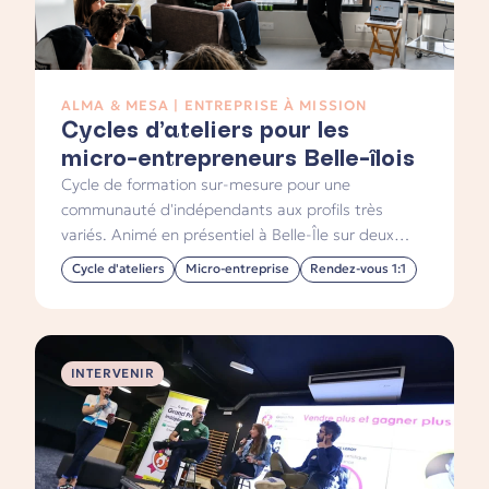
ALMA & MESA | ENTREPRISE À MISSION
Cycles d’ateliers pour les
micro-entrepreneurs Belle-îlois
Cycle de formation sur-mesure pour une
communauté d'indépendants aux profils très
variés. Animé en présentiel à Belle-Île sur deux
jours.
Cycle d'ateliers
Micro-entreprise
Rendez-vous 1:1
INTERVENIR