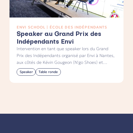
ENVI SCHOOL | ÉCOLE DES INDÉPENDANTS
Speaker au Grand Prix des
Indépendants Envi
Intervention en tant que speaker lors du Grand
Prix des Indépendants organisé par Envi à Nantes,
aux côtés de Kévin Gougeon (N'go Shoes) et
Jérôme Cuny (La Cave Parallèle). Une table ronde
Speaker
Table ronde
à trois voix autour de la vente, devant 150
indépendants.