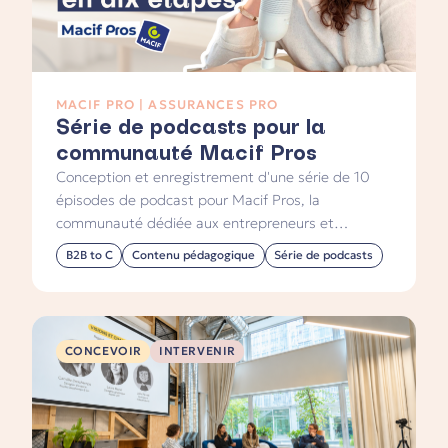
MACIF PRO | ASSURANCES PRO
Série de podcasts pour la
communauté Macif Pros
Conception et enregistrement d'une série de 10
épisodes de podcast pour Macif Pros, la
communauté dédiée aux entrepreneurs et
indépendants de la Macif. Un contenu
B2B to C
Contenu pédagogique
Série de podcasts
pédagogique structuré autour des étapes clés de
la vie freelance, diffusé sur le site macif.fr.
CONCEVOIR
INTERVENIR