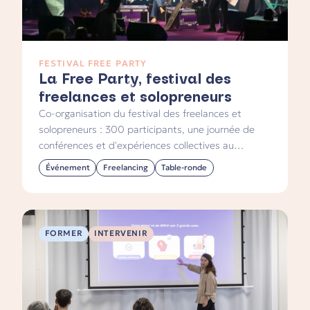
FESTIVAL FREE PARTY
La Free Party, festival des
freelances et solopreneurs
Co-organisation du festival des freelances et
solopreneurs : 300 participants, une journée de
conférences et d'expériences collectives au
Warehouse à Nantes, et l'animation de la table
Événement
Freelancing
Table-ronde
ronde Liberté financière.
FORMER
INTERVENIR