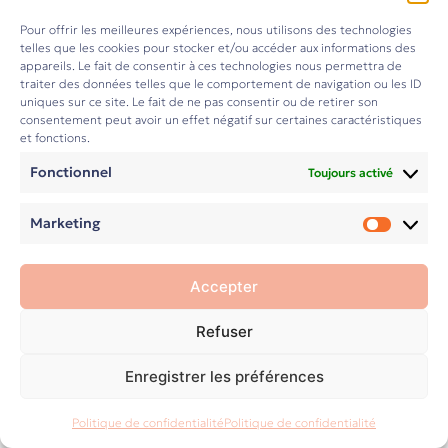
l’indépendance était le terrain de jeu idéal. Très vite,
j’ai compris qu’
être freelance ce n’est pas juste
Pour offrir les meilleures expériences, nous utilisons des technologies
effectuer des missions
: c’est maîtriser son statut,
telles que les cookies pour stocker et/ou accéder aux informations des
appareils. Le fait de consentir à ces technologies nous permettra de
tarifer avec justesse et structurer une activité qui
traiter des données telles que le comportement de navigation ou les ID
tient la route.
uniques sur ce site. Le fait de ne pas consentir ou de retirer son
consentement peut avoir un effet négatif sur certaines caractéristiques
Les aspects administratifs et organisationnels du
et fonctions.
freelancing ? Même pas peur. Je m’y suis reformée,
Fonctionnel
Toujours activé
j’en ai fait ma deuxième boîte et
j’accompagne
désormais + de 200 freelances par an
qui ont tous
Marketing
un point commun : l’envie de bien faire et d’être
Market
plus serein.
Accepter
Ce qu’on vient chercher chez moi ? De l’exigence
(pas mal), de l’énergie (beaucoup), et une capacité à
Refuser
rendre compréhensible la jungle d’acronymes qui
peuple l’univers entrepreneurial.
Enregistrer les préférences
←
→
La TVA et le calcul du TJM, c’est mon stand-up
Politique de confidentialité
Politique de confidentialité
comedy à moi.