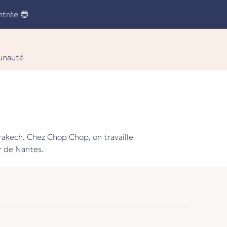
ntrée 😎
nauté
rrakech. Chez Chop Chop, on travaille
r de Nantes.