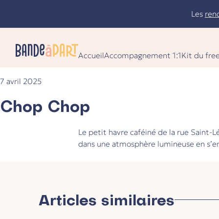
Skip
Les
ren
to
content
Accueil
Accompagnement 1:1
Kit du fre
7 avril 2025
Le statut de freelance n’aura plus de secrets pour vous !
Chop Chop
Le petit havre caféiné de la rue Saint-L
dans une atmosphère lumineuse en s’emp
Articles similaires