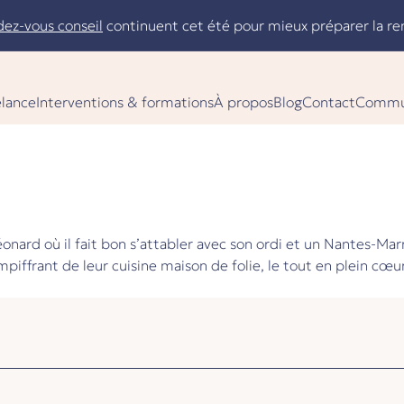
dez-vous conseil
continuent cet été pour mieux préparer la re
elance
Interventions & formations
À propos
Blog
Contact
Commu
éonard où il fait bon s’attabler avec son ordi et un Nantes-Ma
iffrant de leur cuisine maison de folie, le tout en plein cœu