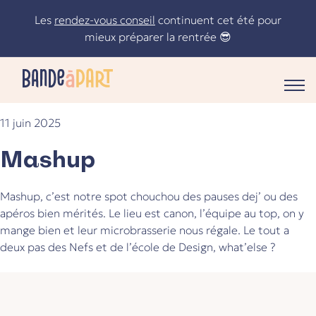
Skip
Les
rendez-vous conseil
continuent cet été pour
to
mieux préparer la rentrée 😎
content
11 juin 2025
Le statut de freelance n’aura plus de secrets pour vous !
Mashup
Mashup, c’est notre spot chouchou des pauses dej’ ou des
apéros bien mérités. Le lieu est canon, l’équipe au top, on y
mange bien et leur microbrasserie nous régale. Le tout a
deux pas des Nefs et de l’école de Design, what’else ?