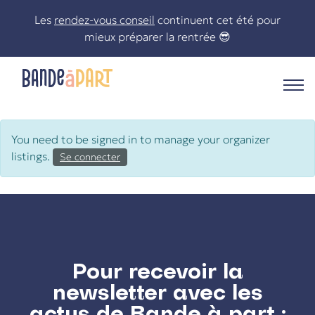
Skip
Les
rendez-vous conseil
continuent cet été pour
to
mieux préparer la rentrée 😎
content
Le statut de freelance n’aura plus de secrets pour vous !
You need to be signed in to manage your organizer
listings.
Se connecter
Pour recevoir la
newsletter avec les
actus de Bande à part :