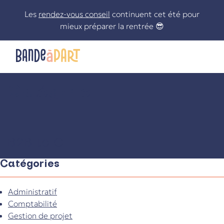
Skip
Les
rendez-vous conseil
continuent cet été pour
to
mieux préparer la rentrée 😎
content
Catégorie
Le statut de freelance n’aura plus de secrets pour vous !
B2B to C
Catégories
Administratif
Comptabilité
Gestion de projet