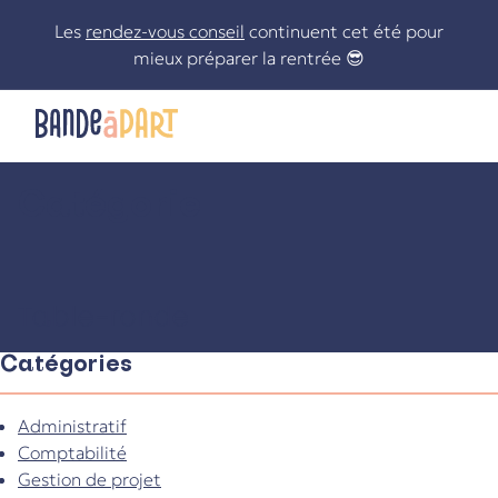
Skip
Les
rendez-vous conseil
continuent cet été pour
to
mieux préparer la rentrée 😎
content
Catégorie
Le statut de freelance n’aura plus de secrets pour vous !
Table-ronde
Catégories
Administratif
Comptabilité
Gestion de projet