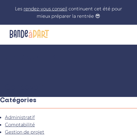
Skip
Les
rendez-vous conseil
continuent cet été pour
to
mieux préparer la rentrée 😎
content
Catégorie
Le statut de freelance n’aura plus de secrets pour vous !
Concevoir
Catégories
Administratif
Comptabilité
Gestion de projet