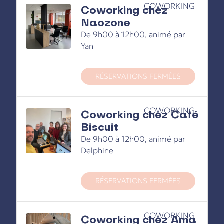
COWORKING
Coworking chez
Naozone
De 9h00 à 12h00, animé par
Yan
RÉSERVATIONS FERMÉES
COWORKING
Coworking chez Café
Biscuit
De 9h00 à 12h00, animé par
Delphine
RÉSERVATIONS FERMÉES
COWORKING
Coworking chez Ama