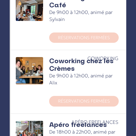
Café
De 9h00 à 12h00, animé par
Sylvain
RÉSERVATIONS FERMÉES
COWORKING
Coworking chez les
Crèmes
De 9h00 à 12h00, animé par
Alix
RÉSERVATIONS FERMÉES
APÉRO FREELANCES
Apéro freelances
De 18h00 à 22h00, animé par