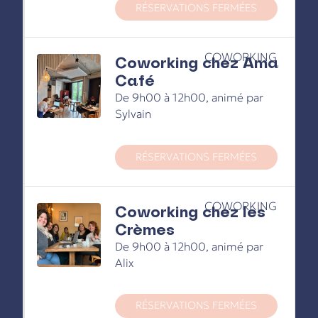
RÉSERVATIONS FERMÉES
COWORKING
Coworking chez Ama
Café
De 9h00 à 12h00, animé par
Sylvain
RÉSERVATIONS FERMÉES
COWORKING
Coworking chez les
Crèmes
De 9h00 à 12h00, animé par
Alix
RÉSERVATIONS FERMÉES