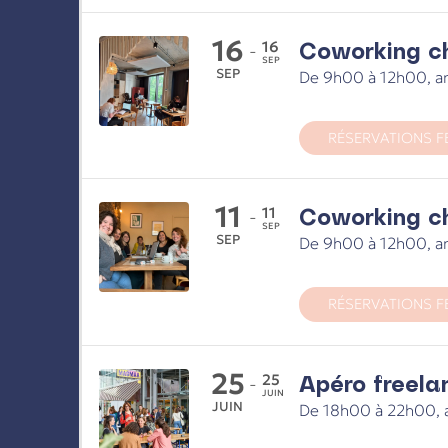
16
Coworking c
16
-
SEP
SEP
De 9h00 à 12h00, an
RÉSERVATIONS F
11
Coworking c
11
-
SEP
SEP
De 9h00 à 12h00, an
RÉSERVATIONS F
25
Apéro freela
25
-
JUIN
JUIN
De 18h00 à 22h00, a