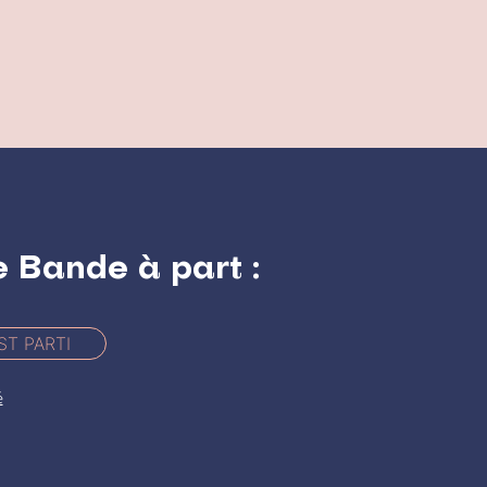
e Bande à part :
ST PARTI
é