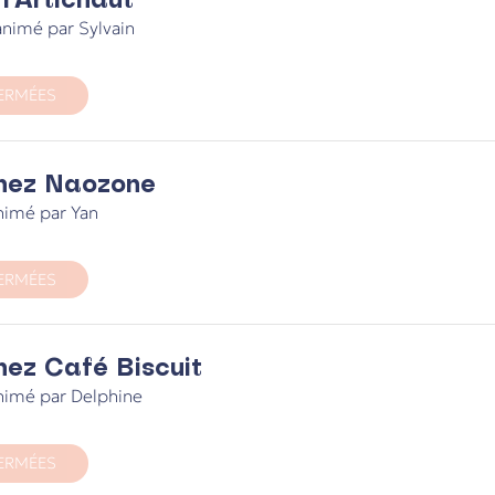
nimé par Sylvain
ERMÉES
hez Naozone
nimé par Yan
ERMÉES
ez Café Biscuit
nimé par Delphine
ERMÉES