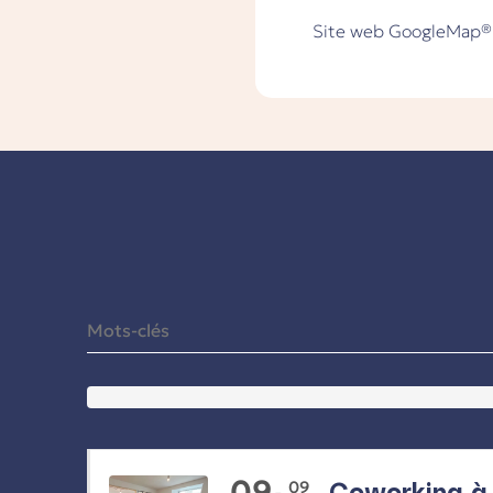
Site web
GoogleMap®
09
Coworking à 
09
-