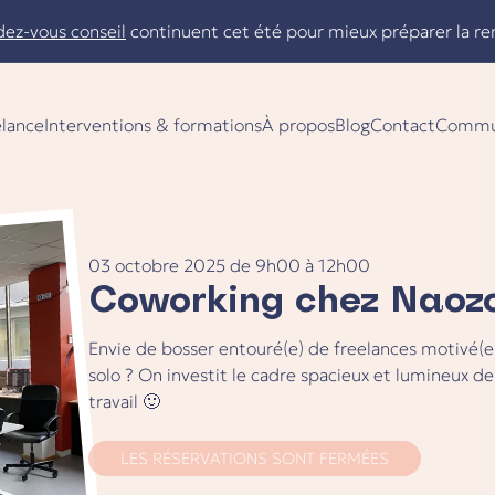
dez-vous conseil
continuent cet été pour mieux préparer la re
elance
Interventions & formations
À propos
Blog
Contact
Commu
03 octobre 2025
de
9h00
à
12h00
Coworking chez Naoz
Envie de bosser entouré(e) de freelances motivé(e)
solo ? On investit le cadre spacieux et lumineux 
travail 🙂
LES RÉSERVATIONS SONT FERMÉES