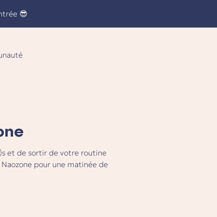
ntrée 😎
nauté
one
s et de sortir de votre routine
de Naozone pour une matinée de