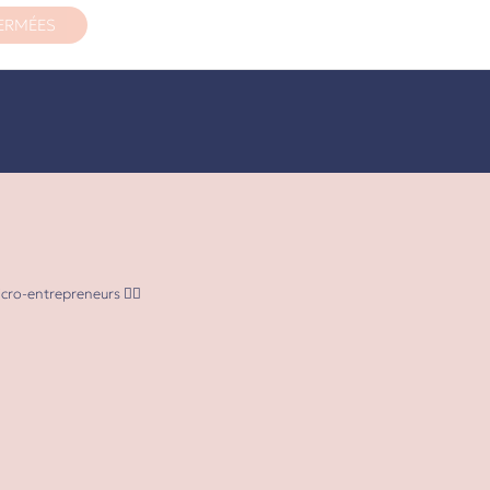
ERMÉES
micro-entrepreneurs ✌🏻