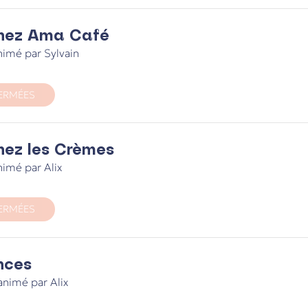
hez Ama Café
imé par Sylvain
ERMÉES
hez les Crèmes
imé par Alix
ERMÉES
nces
nimé par Alix