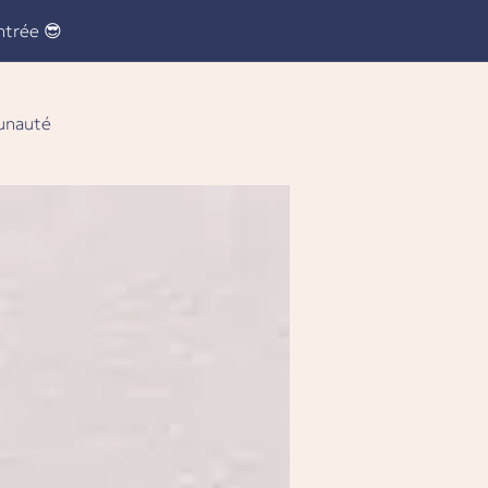
ntrée 😎
nauté