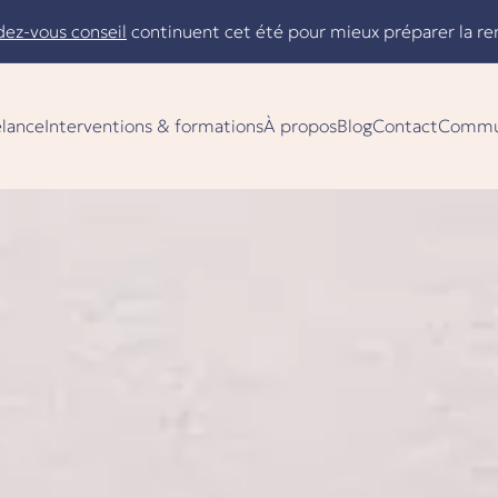
dez-vous conseil
continuent cet été pour mieux préparer la re
elance
Interventions & formations
À propos
Blog
Contact
Commu