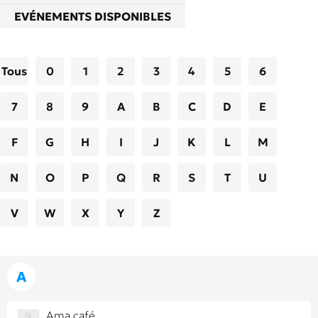
EVÉNEMENTS DISPONIBLES
Tous
0
1
2
3
4
5
6
7
8
9
A
B
C
D
E
F
G
H
I
J
K
L
M
N
O
P
Q
R
S
T
U
V
W
X
Y
Z
A
Ama café