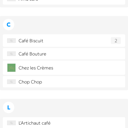
C
Café Biscuit
2
Café Bouture
Chez les Crèmes
Chop Chop
L
L'Artichaut café