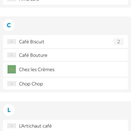
C
Café Biscuit
2
Café Bouture
Chez les Crèmes
Chop Chop
L
L'Artichaut café