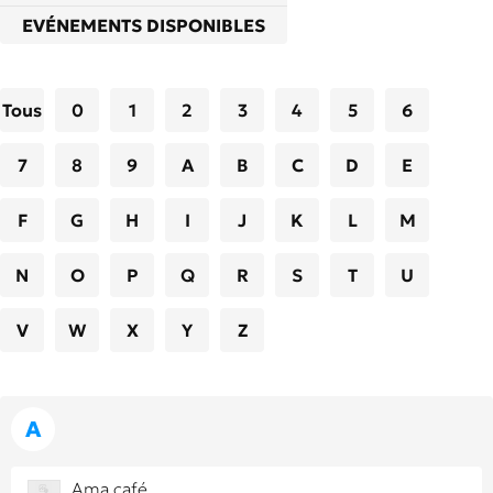
EVÉNEMENTS DISPONIBLES
Tous
0
1
2
3
4
5
6
7
8
9
A
B
C
D
E
F
G
H
I
J
K
L
M
N
O
P
Q
R
S
T
U
V
W
X
Y
Z
A
Ama café